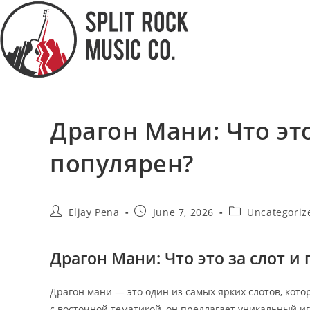
Skip
to
content
Драгон Мани: Что это
популярен?
Post
Post
Post
Eljay Pena
June 7, 2026
Uncategoriz
author:
published:
category:
Драгон Мани: Что это за слот и
Драгон мани — это один из самых ярких слотов, ко
с восточной тематикой, он предлагает уникальный и