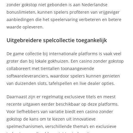
zonder gokstop niet gebonden is aan Nederlandse
bonuslimieten, kunnen spelers profiteren van vrijgeviger
aanbiedingen die het speelervaring verbeteren en betere
waarde opleveren.
Uitgebreidere spelcollectie toegankelijk
De game collectie bij internationale platforms is vaak veel
groter dan bij lokale gokhuizen. Een casino zonder gokstop
collaboreert met tientallen toonaangevende
softwareleveranciers, waardoor spelers kunnen genieten
van duizenden slots, tafelspellen en live dealer opties.
Daarnaast zijn er regelmatig exclusieve titels en meest
recente uitgaven eerder beschikbaar op deze platforms.
Voor liefhebbers van variatie biedt een casino zonder
gokstop de kans om te kiezen uit innovatieve
spelmechanismen, verschillende thema’s en exclusieve