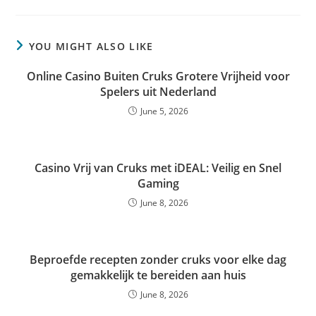
YOU MIGHT ALSO LIKE
Online Casino Buiten Cruks Grotere Vrijheid voor
Spelers uit Nederland
June 5, 2026
Casino Vrij van Cruks met iDEAL: Veilig en Snel
Gaming
June 8, 2026
Beproefde recepten zonder cruks voor elke dag
gemakkelijk te bereiden aan huis
June 8, 2026