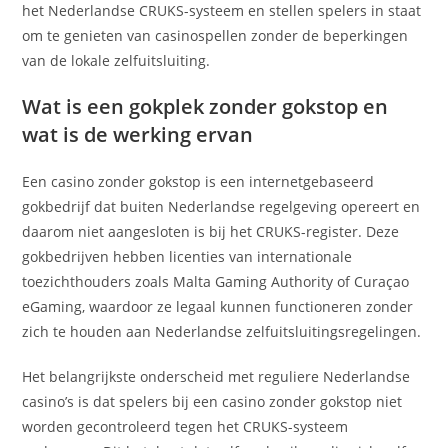
het Nederlandse CRUKS-systeem en stellen spelers in staat
om te genieten van casinospellen zonder de beperkingen
van de lokale zelfuitsluiting.
Wat is een gokplek zonder gokstop en
wat is de werking ervan
Een casino zonder gokstop is een internetgebaseerd
gokbedrijf dat buiten Nederlandse regelgeving opereert en
daarom niet aangesloten is bij het CRUKS-register. Deze
gokbedrijven hebben licenties van internationale
toezichthouders zoals Malta Gaming Authority of Curaçao
eGaming, waardoor ze legaal kunnen functioneren zonder
zich te houden aan Nederlandse zelfuitsluitingsregelingen.
Het belangrijkste onderscheid met reguliere Nederlandse
casino’s is dat spelers bij een casino zonder gokstop niet
worden gecontroleerd tegen het CRUKS-systeem