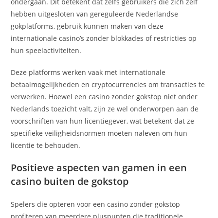
ondergaan. Dit betekent dat zelfs gebruikers die zich zelf
hebben uitgesloten van gereguleerde Nederlandse
gokplatforms, gebruik kunnen maken van deze
internationale casino’s zonder blokkades of restricties op
hun speelactiviteiten.
Deze platforms werken vaak met internationale
betaalmogelijkheden en cryptocurrencies om transacties te
verwerken. Hoewel een casino zonder gokstop niet onder
Nederlands toezicht valt, zijn ze wel onderworpen aan de
voorschriften van hun licentiegever, wat betekent dat ze
specifieke veiligheidsnormen moeten naleven om hun
licentie te behouden.
Positieve aspecten van gamen in een
casino buiten de gokstop
Spelers die opteren voor een casino zonder gokstop
profiteren van meerdere pluspunten die traditionele