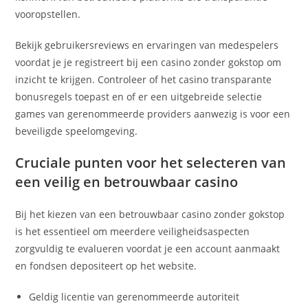
vooropstellen.
Bekijk gebruikersreviews en ervaringen van medespelers
voordat je je registreert bij een casino zonder gokstop om
inzicht te krijgen. Controleer of het casino transparante
bonusregels toepast en of er een uitgebreide selectie
games van gerenommeerde providers aanwezig is voor een
beveiligde speelomgeving.
Cruciale punten voor het selecteren van
een veilig en betrouwbaar casino
Bij het kiezen van een betrouwbaar casino zonder gokstop
is het essentieel om meerdere veiligheidsaspecten
zorgvuldig te evalueren voordat je een account aanmaakt
en fondsen depositeert op het website.
Geldig licentie van gerenommeerde autoriteit