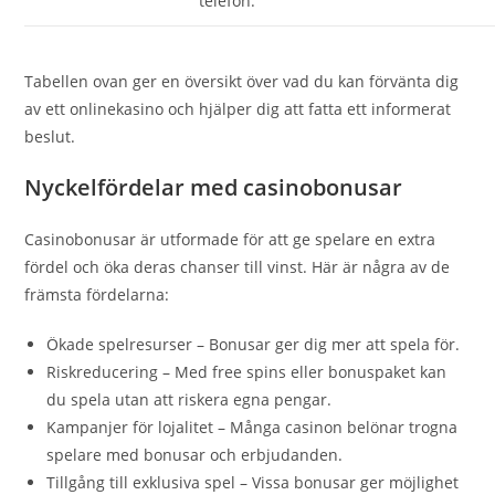
telefon.
Tabellen ovan ger en översikt över vad du kan förvänta dig
av ett onlinekasino och hjälper dig att fatta ett informerat
beslut.
Nyckelfördelar med casinobonusar
Casinobonusar är utformade för att ge spelare en extra
fördel och öka deras chanser till vinst. Här är några av de
främsta fördelarna:
Ökade spelresurser – Bonusar ger dig mer att spela för.
Riskreducering – Med free spins eller bonuspaket kan
du spela utan att riskera egna pengar.
Kampanjer för lojalitet – Många casinon belönar trogna
spelare med bonusar och erbjudanden.
Tillgång till exklusiva spel – Vissa bonusar ger möjlighet