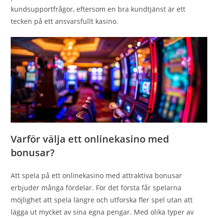
kundsupportfrågor, eftersom en bra kundtjänst är ett
tecken på ett ansvarsfullt kasino.
Varför välja ett onlinekasino med
bonusar?
Att spela på ett onlinekasino med attraktiva bonusar
erbjuder många fördelar. För det första får spelarna
möjlighet att spela längre och utforska fler spel utan att
lägga ut mycket av sina egna pengar. Med olika typer av