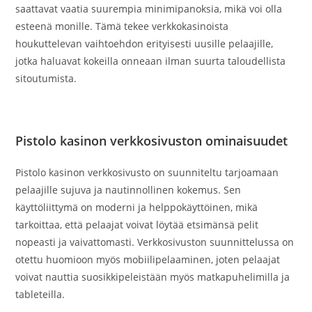
saattavat vaatia suurempia minimipanoksia, mikä voi olla
esteenä monille. Tämä tekee verkkokasinoista
houkuttelevan vaihtoehdon erityisesti uusille pelaajille,
jotka haluavat kokeilla onneaan ilman suurta taloudellista
sitoutumista.
Pistolo kasinon verkkosivuston ominaisuudet
Pistolo kasinon verkkosivusto on suunniteltu tarjoamaan
pelaajille sujuva ja nautinnollinen kokemus. Sen
käyttöliittymä on moderni ja helppokäyttöinen, mikä
tarkoittaa, että pelaajat voivat löytää etsimänsä pelit
nopeasti ja vaivattomasti. Verkkosivuston suunnittelussa on
otettu huomioon myös mobiilipelaaminen, joten pelaajat
voivat nauttia suosikkipeleistään myös matkapuhelimilla ja
tableteilla.