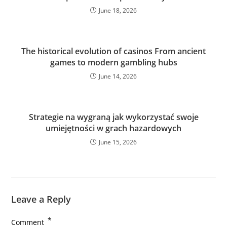
June 18, 2026
The historical evolution of casinos From ancient
games to modern gambling hubs
June 14, 2026
Strategie na wygraną jak wykorzystać swoje
umiejętności w grach hazardowych
June 15, 2026
Leave a Reply
*
Comment