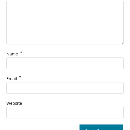
*
Name
*
Email
Website