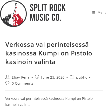
Skip
to
Menu
content
Verkossa vai perinteisessä
kasinossa Kumpi on Pistolo
kasinoin valinta
Post
Post
Post
Eljay Pena
June 23, 2026
public
author:
published:
category:
Post
0 Comments
comments:
Verkossa vai perinteisessä kasinossa Kumpi on Pistolo
kasinoin valinta