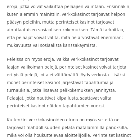
eroja, jotka voivat vaikuttaa pelaajien valintaan. Ensinnäkin,
kuten aiemmin mainittiin, verkkokasinot tarjoavat helpon
pääsyn peleihin, mutta perinteiset kasinot tarjoavat
ainutlaatuisen sosiaalisen kokemuksen. Tämä tarkoittaa,
että pelaajat voivat valita, mitä he arvostavat enemmän:
mukavuutta vai sosiaalista kanssakäymistä.
Peleissä on myös eroja. Vaikka verkkokasinot tarjoavat
laajan valikoiman pelejä, perinteiset kasinot voivat tarjota
erityisiä pelejä, joita ei välttämättä löydy verkosta. Lisäksi
monet perinteiset kasinot järjestävät tapahtumia ja
turnauksia, jotka lisäävät pelikokemuksen jännitystä.
Pelaajat, jotka nauttivat kilpailusta, saattavat valita
perinteiset kasinot näiden tapahtumien vuoksi.
Kuitenkin, verkkokasinoiden etuna on myös se, että ne
tarjoavat mahdollisuuden pelata matalammilla panoksilla,
mikä voi olla houkuttelevaa aloittelijoille. Perinteiset kasinot