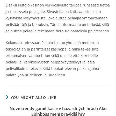
Lisäksi Pistolo kasinon verkkosivusto tarjoaa runsaasti tietoa
ja resursseja pelaajille. Sivustolla on kattava osio usein
kysytyistä kysymyksistä, joka auttaa pelaajia ymmärtämään
pelisääntöjä ja bonuksia. Tämä informaatio on tärkeää, sillä
se auttaa pelaajia tekemään tietoisia päätöksiä pelatessaan.
Kokonaisuudessaan Pistolo kasino yhdistää modernin
teknologian ja perinteiset kasinopelit, mikä tekee siitä
erinomaisen vaihtoehdon sekä uusille että kokeneille
pelaajille. Verkkosivuston helppokäyttöisyys ja laaja
pelivalikoima tekevät siitä houkuttelevan paikan, johon
palata yhä uudelleen ja uudelleen.
YOU MIGHT ALSO LIKE
Nové trendy gamifikácie v hazardných hrách Ako
Spinboss mení pravidlá hry