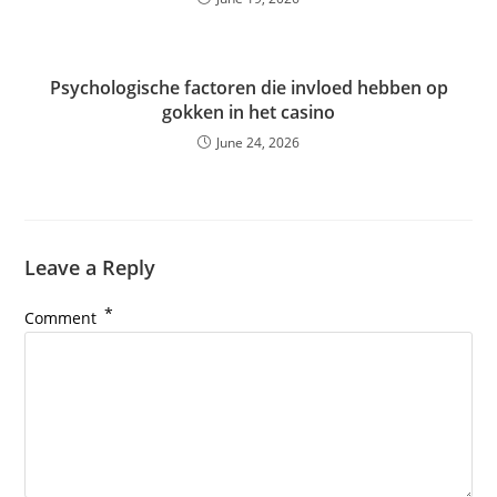
Psychologische factoren die invloed hebben op
gokken in het casino
June 24, 2026
Leave a Reply
*
Comment