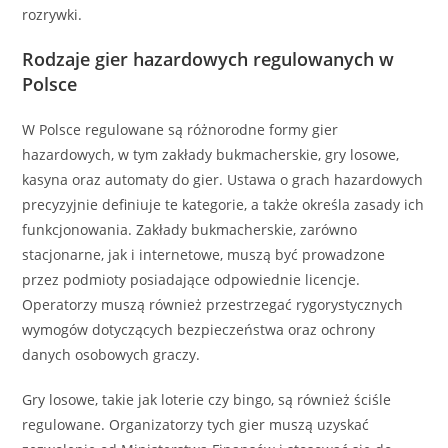
rozrywki.
Rodzaje gier hazardowych regulowanych w
Polsce
W Polsce regulowane są różnorodne formy gier
hazardowych, w tym zakłady bukmacherskie, gry losowe,
kasyna oraz automaty do gier. Ustawa o grach hazardowych
precyzyjnie definiuje te kategorie, a także określa zasady ich
funkcjonowania. Zakłady bukmacherskie, zarówno
stacjonarne, jak i internetowe, muszą być prowadzone
przez podmioty posiadające odpowiednie licencje.
Operatorzy muszą również przestrzegać rygorystycznych
wymogów dotyczących bezpieczeństwa oraz ochrony
danych osobowych graczy.
Gry losowe, takie jak loterie czy bingo, są również ściśle
regulowane. Organizatorzy tych gier muszą uzyskać