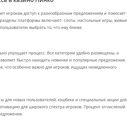
ет игрокам доступ к разнообразным предложениям и помогает 
 разделы платформы включают: слоты, настольные игры, живые
пользователю выбрать то, что ему ближе.
но упрощает процесс. Все категории удобно размещены, а
озволяет быстро находить новинки и популярные предложения.
я, что особенно важно для игроков, ищущих немедленного
ы для новых пользователей, кэшбеки и специальные акции для
мотивацию для широкого спектра игроков. Процент отчислений
редложения.