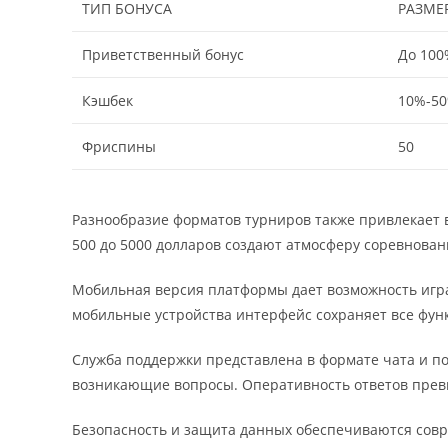
ТИП БОНУСА
РАЗМЕ
Приветственный бонус
До 100
Кэшбек
10%-5
Фриспины
50
Разнообразие форматов турниров также привлекает
500 до 5000 долларов создают атмосферу соревнован
Мобильная версия платформы дает возможность игр
мобильные устройства интерфейс сохраняет все функ
Служба поддержки представлена в формате чата и по
возникающие вопросы. Оперативность ответов превы
Безопасность и защита данных обеспечиваются со