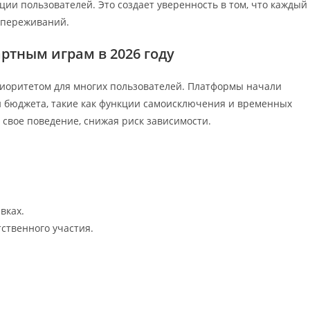
и пользователей. Это создает уверенность в том, что каждый
 переживаний.
ртным играм в 2026 году
приоритетом для многих пользователей. Платформы начали
 бюджета, такие как функции самоисключения и временных
 свое поведение, снижая риск зависимости.
вках.
ственного участия.