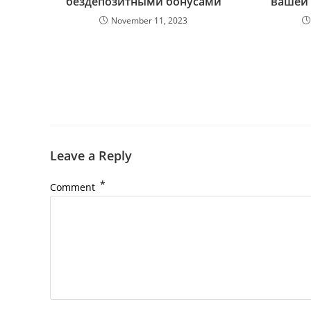
бездепозитными бонусами
вашей 
November 11, 2023
Leave a Reply
*
Comment