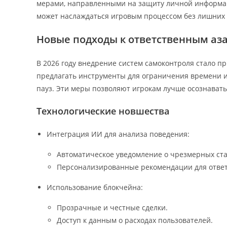
мерами, направленными на защиту личной информаци
может наслаждаться игровым процессом без лишних
Новые подходы к ответственным аза
В 2026 году внедрение систем самоконтроля стало 
предлагать инструменты для ограничения времени и
пауз. Эти меры позволяют игрокам лучше осознавать
Технологические новшества
Интеграция ИИ для анализа поведения:
Автоматическое уведомление о чрезмерных ста
Персонализированные рекомендации для ответ
Использование блокчейна:
Прозрачные и честные сделки.
Доступ к данным о расходах пользователей.