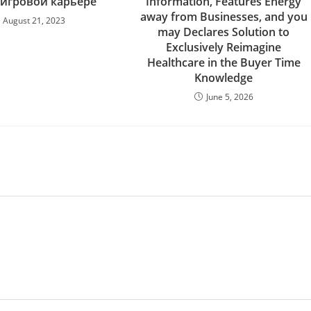
игровой карьере
Information, Features Energy
away from Businesses, and you
August 21, 2023
may Declares Solution to
Exclusively Reimagine
Healthcare in the Buyer Time
Knowledge
June 5, 2026